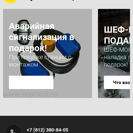
Аварийная
ШЕФ-
сигнализация в
ПОДА
подарок!
ШЕФ-МОНТ
При покупке станции с
наладка л
монтажом
подарок!
Что вход
+7 (812) 380-84-05